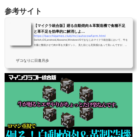
参考サイト
【マイクラ統合版】廻る自動焼肉＆革製造機で食糧不足
と革不足を効率的に解消しよ...
https://bacchigames.club/mc/autocowfarm.html
Switch,iOS,android,Xboxone,Windows10でおなじみマイクラ統合版において、牛を
大量に繁殖させて肉や革を大量ゲット。 見た目にも充実感があって良いんですが、実
は家畜の飼育って頭数に気を付けないと逆に効率悪いんです。 特定のアイテムが欲し
くて放置で施設を稼働させるときって、プレイヤーを中心とするシミュレーション距
ザコなりに日進月歩
離内に同時稼働する複数の施設を配置しておいた方が効率いい