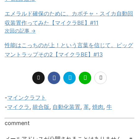
エメラルド確保のために。カボチャ・スイカ自動回
収装置作ってみた【マイクラBE】#11
次回の記事 →
性能はこっちのが上！という言葉を信じて。ピッグ
マントラップその2【マイクラBE】#13
-
マインクラフト
-
マイクラ
,
統合版
,
自動化装置
,
革
,
焼肉
,
牛
comment
メールアドレスが公開されることはありません。
※