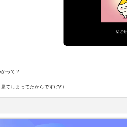
のかって？
しまってたからです(;'∀')