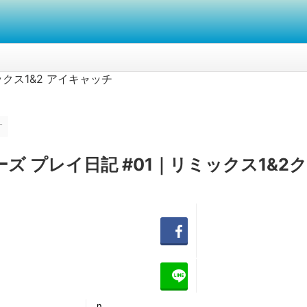
す
ズ プレイ日記 #01｜リミックス1&2
S
h
a
r
e
LI
N
E
n