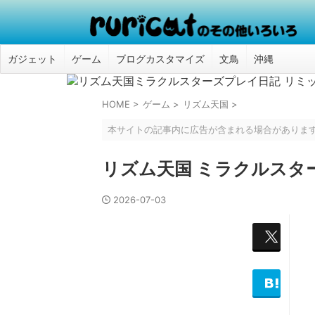
ガジェット
ゲーム
ブログカスタマイズ
文鳥
沖縄
HOME
>
ゲーム
>
リズム天国
>
本サイトの記事内に広告が含まれる場合がありま
リズム天国 ミラクルスター
2026-07-03
P
o
s
t
H
a
t
e
n
a