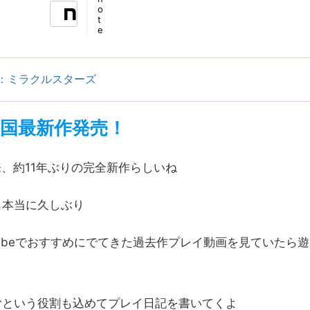
o
t
e
：ミラクルスターズ
ム天国最新作発売！
来、約11年ぶりの完全新作らしいね
ら本当に久しぶり
Tubeでおすすめにでてきた過去作プレイ動画を見ていたら
むという役割も込めてプレイ日記を書いてくよ