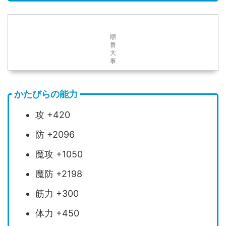
順
番
大
事
かたびらの能力
攻 +420
防 +2096
魔攻 +1050
魔防 +2198
筋力 +300
体力 +450