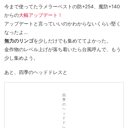
今まで使ってたラメラーベストの防+254、魔防+140
からの
大幅アップデート！
アップデートと言っていいのかわからないくらい堅く
なったよ…
無力のリンゴ
を少しだけでも集めててよかった。
金作物のレベル上げが落ち着いたら台風呼んで、もう
少し集めよう。
あと、四季のヘッドドレスと
四
季
の
ヘ
ッ
ド
ド
レ