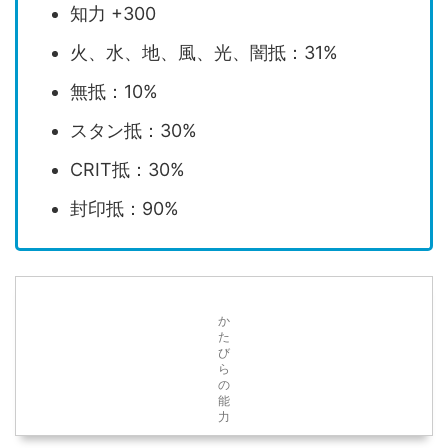
知力 +300
火、水、地、風、光、闇抵：31%
無抵：10%
スタン抵：30%
CRIT抵：30%
封印抵：90%
か
た
び
ら
の
能
力