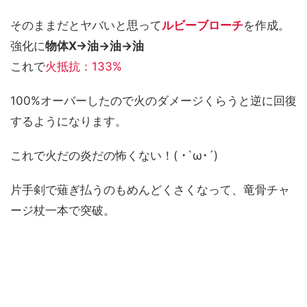
そのままだとヤバいと思って
ルビーブローチ
を作成。
強化に
物体X→油→油→油
これで
火抵抗：133%
100%オーバーしたので火のダメージくらうと逆に回復
するようになります。
これで火だの炎だの怖くない！( ･`ω･´)
片手剣で薙ぎ払うのもめんどくさくなって、竜骨チャ
ージ杖一本で突破。