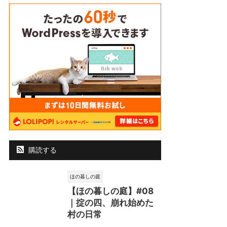
購読する
ほの暮しの庭
【ほの暮しの庭】#08
｜掟の四、崩れ始めた
村の日常